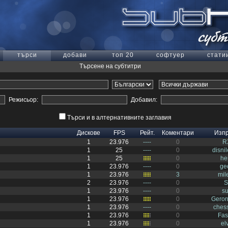
търси
добави
топ 20
софтуер
стати
Търсене на субтитри
Режисьор:
Добавил:
Търси и в алтернативните заглавия
Дискове
FPS
Рейт.
Коментари
Изп
1
23.976
----
0
R
1
25
----
0
disni
1
25
0
he
1
23.976
----
0
ge
1
23.976
3
mil
2
23.976
----
0
S
1
23.976
----
0
s
1
23.976
0
Gero
1
23.976
----
0
ches
1
23.976
0
Fas
1
23.976
0
el