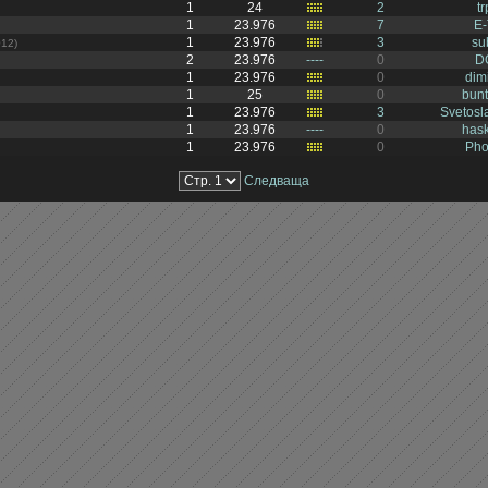
1
24
2
tr
1
23.976
7
E-
1
23.976
3
su
12)
2
23.976
----
0
D
1
23.976
0
dim
1
25
0
bun
1
23.976
3
Svetosl
1
23.976
----
0
has
1
23.976
0
Pho
Следваща