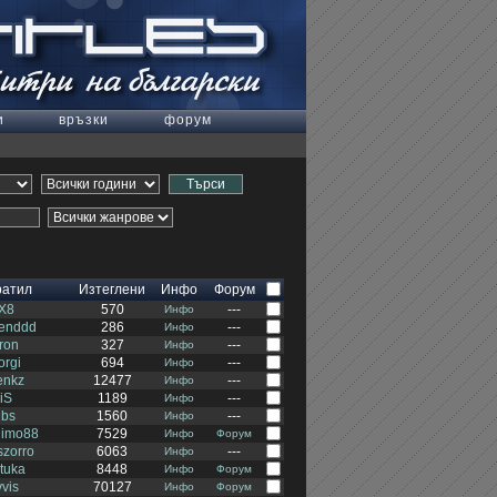
и
връзки
форум
ратил
Изтеглени
Инфо
Форум
X8
570
---
Инфо
lenddd
286
---
Инфо
ron
327
---
Инфо
orgi
694
---
Инфо
enkz
12477
---
Инфо
iS
1189
---
Инфо
ubs
1560
---
Инфо
nimo88
7529
Инфо
Форум
szorro
6063
---
Инфо
tuka
8448
Инфо
Форум
vvis
70127
Инфо
Форум