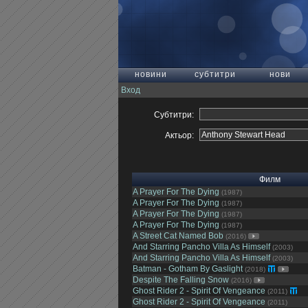
новини
субтитри
нови
Вход
Субтитри:
Актьор:
Филм
A Prayer For The Dying
(1987)
A Prayer For The Dying
(1987)
A Prayer For The Dying
(1987)
A Prayer For The Dying
(1987)
A Street Cat Named Bob
(2016)
And Starring Pancho Villa As Himself
(2003)
And Starring Pancho Villa As Himself
(2003)
Batman - Gotham By Gaslight
(2018)
Despite The Falling Snow
(2016)
Ghost Rider 2 - Spirit Of Vengeance
(2011)
Ghost Rider 2 - Spirit Of Vengeance
(2011)