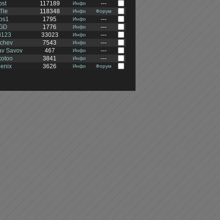
pst
117189
---
Инфо
Tle
118348
Инфо
Форум
bs1
1795
---
Инфо
GD
1776
---
Инфо
i123
33023
---
Инфо
tchev
7543
---
Инфо
av Savov
467
---
Инфо
kotoo
3841
---
Инфо
enix
3626
Инфо
Форум