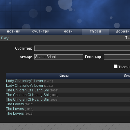
новини
субтитри
нови
търси
добави
Тъ
Вход
Субтитри:
Режисьор:
Актьор:
Търси 
Филм
Дис
Lady Chatterley's Lover
(1981)
Lady Chatterley's Lover
(1981)
The Children Of Huang Shi
(2008)
The Children Of Huang Shi
(2008)
The Children Of Huang Shi
(2008)
The Lovers
(2015)
The Lovers
(2015)
The Lovers
(2015)