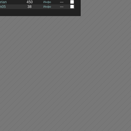
urian
450
---
Инфо
on05
38
---
Инфо