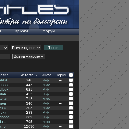
и
връзки
форум
ратил
Изтеглени
Инфо
Форум
easte
346
---
Инфо
lenddd
443
---
Инфо
elboy
621
---
Инфо
udon
452
---
Инфо
sycat
712
---
Инфо
lmen
340
---
Инфо
easte
203
---
Инфо
roka
283
---
Инфо
lenddd
289
---
Инфо
tuka
795
---
Инфо
kcho
12030
---
Инфо