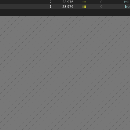
2
23.976
0
tell
1
23.976
0
Iv