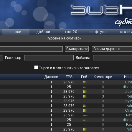
търси
добави
топ 20
софтуер
стати
Търсене на субтитри
Режисьор:
Добавил:
Търси и в алтернативните заглавия
Дискове
FPS
Рейт.
Коментари
Изп
1
23.976
0
Cin
1
25
0
disni
1
23.976
0
dies
1
23.976
3
ro
1
23.976
----
0
pys
1
23.976
0
za
1
23.976
0
Cin
1
23.976
----
0
Pet
1
25
0
disni
1
25
----
0
Fas
1
23.976
0
Ni