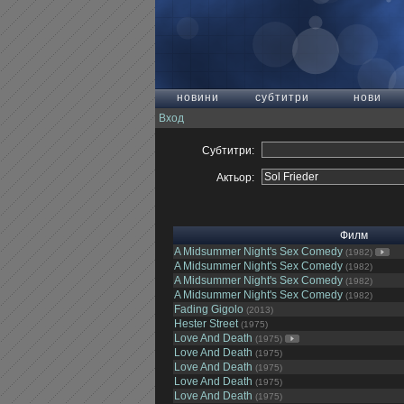
новини
субтитри
нови
Вход
Субтитри:
Актьор:
Филм
A Midsummer Night's Sex Comedy
(1982)
A Midsummer Night's Sex Comedy
(1982)
A Midsummer Night's Sex Comedy
(1982)
A Midsummer Night's Sex Comedy
(1982)
Fading Gigolo
(2013)
Hester Street
(1975)
Love And Death
(1975)
Love And Death
(1975)
Love And Death
(1975)
Love And Death
(1975)
Love And Death
(1975)