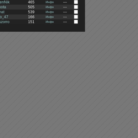
enNik
465
---
Инфо
kota
505
---
Инфо
mat
539
---
Инфо
4o_47
166
---
Инфо
szorro
151
---
Инфо