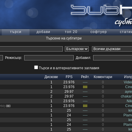
търси
добави
топ 20
софтуер
стати
Търсене на субтитри
Режисьор:
Добавил:
Търси и в алтернативните заглавия
Дискове
FPS
Рейт.
Коментари
Изп
1
23.976
----
0
Video
1
23.976
0
Cin
2
29.97
----
0
ayr
2
29.97
----
0
chaka
1
23.976
----
0
Ni
1
23.976
0
Cin
950)
1
25
----
0
k
1
24
----
0
Plam
1
25
----
0
k
1
24
----
0
Plam
1
25
----
0
k