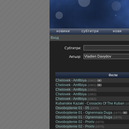
новини
субтитри
нови
Вход
Субтитри:
Актьор:
Филм
Chelovek - Amfibiya
(1962)
Chelovek - Amfibiya
(1962)
Chelovek - Amfibiya
(1962)
Chelovek - Amfibiya
(1962)
Chelovek - Amfibiya
(1962)
Kubanskie Kazaki - Cossacks Of The Kuban
(1
Osvobojdenie 01 - 05
(1970)
Osvobojdenie 01 - Ognennaia Duga
(1970)
Osvobojdenie 01 - Ognennaia Duga
(1970)
Osvobojdenie 02 - Proriv
(1970)
Osvobojdenie 02 - Proriv
(1970)