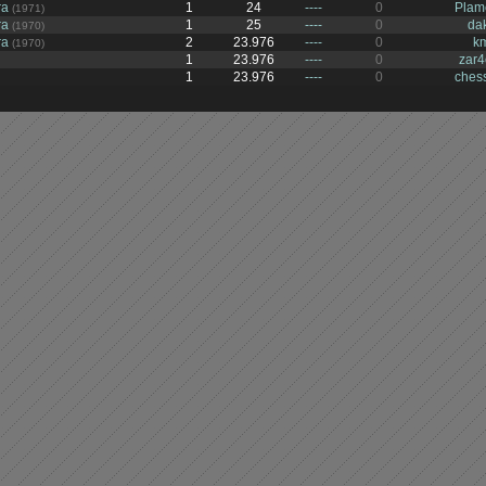
ra
1
24
----
0
Plam
(1971)
ra
1
25
----
0
da
(1970)
ra
2
23.976
----
0
k
(1970)
1
23.976
----
0
zar
1
23.976
----
0
ches