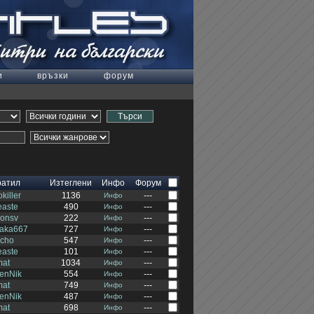
и
връзки
форум
ратил
Изтеглени
Инфо
Форум
killer
1136
---
Инфо
easte
490
---
Инфо
eonsv
222
---
Инфо
raka667
727
---
Инфо
kcho
547
---
Инфо
easte
101
---
Инфо
mat
1034
---
Инфо
enNik
554
---
Инфо
mat
749
---
Инфо
enNik
487
---
Инфо
mat
698
---
Инфо