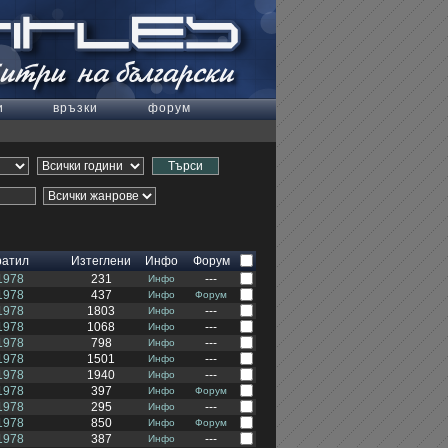
и
връзки
форум
ратил
Изтеглени
Инфо
Форум
1978
231
---
Инфо
1978
437
Инфо
Форум
1978
1803
---
Инфо
1978
1068
---
Инфо
1978
798
---
Инфо
1978
1501
---
Инфо
1978
1940
---
Инфо
1978
397
Инфо
Форум
1978
295
---
Инфо
1978
850
Инфо
Форум
1978
387
---
Инфо