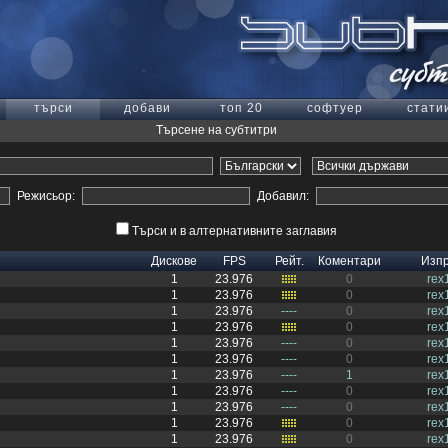
търси
добави
топ 20
софтуер
стати
Търсене на субтитри
Режисьор:
Добавил:
Търси и в алтернативните заглавия
Дискове
FPS
Рейт.
Коментари
Изп
1
23.976
0
rex
1
23.976
0
rex
1
23.976
----
0
rex
1
23.976
0
rex
1
23.976
----
0
rex
1
23.976
----
0
rex
1
23.976
----
1
rex
1
23.976
----
0
rex
1
23.976
----
0
rex
1
23.976
0
rex
1
23.976
0
rex