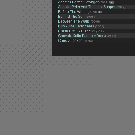
Another Perfect Stranger
(2007)
Apostle Peter And The Last Supper
(2012)
Before The Wrath
(2020)
Behind The Sun
(1995)
Between The Walls
(2006)
Billy - The Early Years
(2008)
China Cry - A True Story
(1990)
Chovekt Koito Padna V Yama
(2011)
Christy - 01x01
(1994)