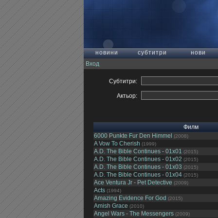
новини
субтитри
нови
Вход
Субтитри:
Актьор:
Филм
6000 Punkte Fur Den Himmel
(2008)
A Vow To Cherish
(1999)
A.D. The Bible Continues - 01x01
(2015)
A.D. The Bible Continues - 01x02
(2015)
A.D. The Bible Continues - 01x03
(2015)
A.D. The Bible Continues - 01x04
(2015)
Ace Ventura Jr - Pet Detective
(2009)
Acts
(1994)
Amazing Evidence For God
(2015)
Amish Grace
(2010)
Angel Wars - The Messengers
(2009)