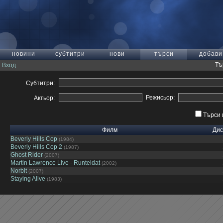
новини
субтитри
нови
търси
добави
Тъ
Вход
Субтитри:
Режисьор:
Актьор:
Търси 
Филм
Дис
Beverly Hills Cop
(1984)
Beverly Hills Cop 2
(1987)
Ghost Rider
(2007)
Martin Lawrence Live - Runteldat
(2002)
Norbit
(2007)
Staying Alive
(1983)