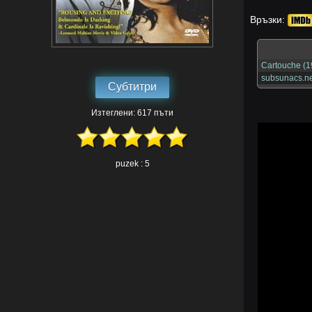
Връзки:
Cartouche (1
subsunacs.ne
Субтитри
Изтеглени: 617 пъти
puzek : 5