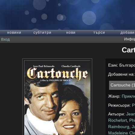
новини
субтитри
нови
търси
добави
Инфор
Вход
Car
Език: Българ
Добавени на: 
Cartouche (
Жанр:
Прикл
Режисьори:
P
Актьори:
Jea
Rochefort
,
Ph
Raimbourg
,
J
Madeleine Cl