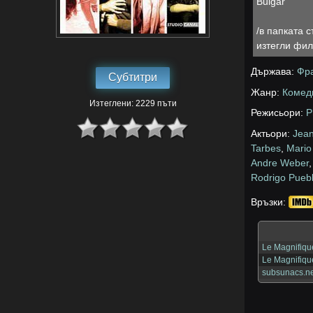
Bulgar
/в папката 
изтегли фил
Държава:
Фр
Субтитри
Жанр:
Комед
Изтеглени: 2229 пъти
Режисьори:
P
Актьори:
Jea
Tarbes
,
Mario
Andre Weber
Rodrigo Pueb
Връзки:
Le Magnifiqu
Le Magnifiqu
subsunacs.ne