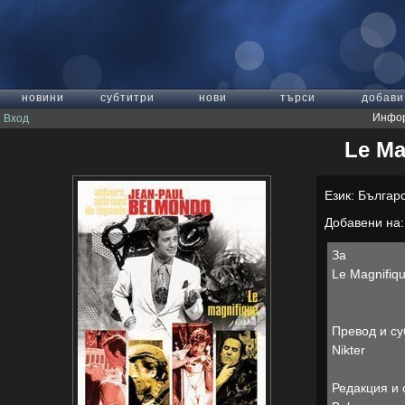
новини
субтитри
нови
търси
добави
Инфор
Вход
Le Ma
Език: Българ
Добавени на: 
За
Le Magnifiq
Превод и су
Nikter
Редакция и