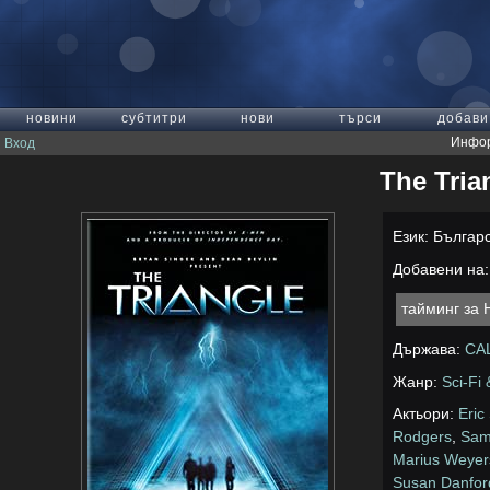
новини
субтитри
нови
търси
добави
Инфор
Вход
The Trian
Език: Българ
Добавени на: 
тайминг за
Държава:
СА
Жанр:
Sci-Fi
Актьори:
Eric 
Rodgers
,
Sam 
Marius Weyer
Susan Danfor