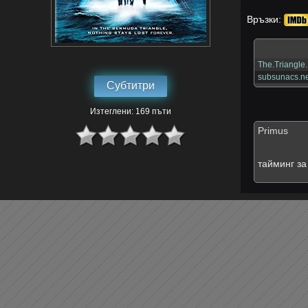
Връзки:
The.Triangle
subsunacs.ne
Субтитри
Изтеглени: 169 пъти
Primus
тайминг за